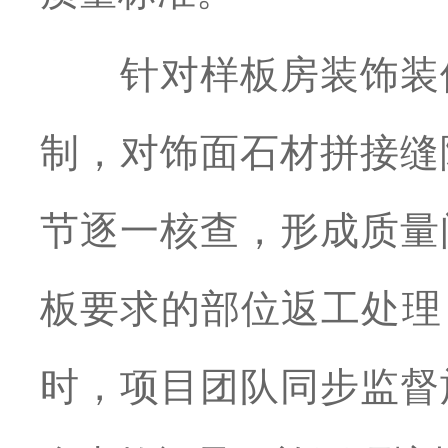
针对样板房装饰装
制，对饰面石材拼接缝
节逐一核查，
形成质量
板要求的部位返工处理
时，项目团队同步监督