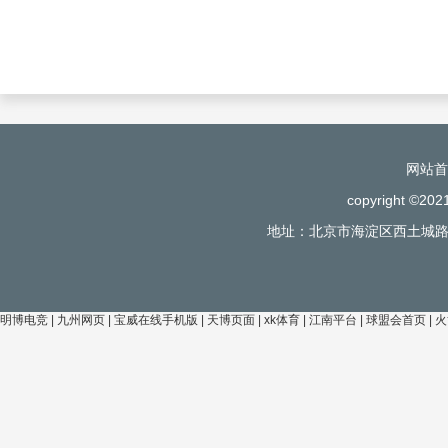
网站首
copyright
地址：北京市海淀区西土城路
明博电竞
|
九州网页
|
宝威在线手机版
|
天博页面
|
xk体育
|
江南平台
|
球盟会首页
|
火